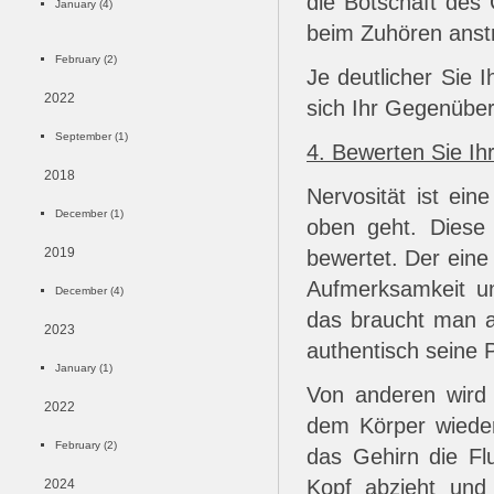
die Botschaft des
January (4)
beim Zuhören anst
February (2)
Je deutlicher Sie 
2022
sich Ihr Gegenüber
September (1)
4. Bewerten Sie Ihr
2018
Nervosität ist ei
December (1)
oben geht. Diese 
2019
bewertet. Der eine 
Aufmerksamkeit un
December (4)
das braucht man 
2023
authentisch seine P
January (1)
Von anderen wird 
2022
dem Körper wieder
February (2)
das Gehirn die Fl
Kopf abzieht und 
2024