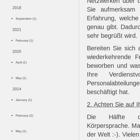
Netzwerken über d
2018
Sie aufmerksam 
Erfahrung, welche
September (1)
genau gibt. Dadur
2021
sehr begrüßt wird.
February (1)
Bereiten Sie sich
2020
wiederkehrende F
April (1)
beworben und was
Ihre Verdienst
May (1)
Personalabteilunge
2014
beschäftigt hat.
January (1)
2. Achten Sie auf 
Die Hälfte d
February (2)
Körpersprache. Man
May (1)
der Welt :-). Viele