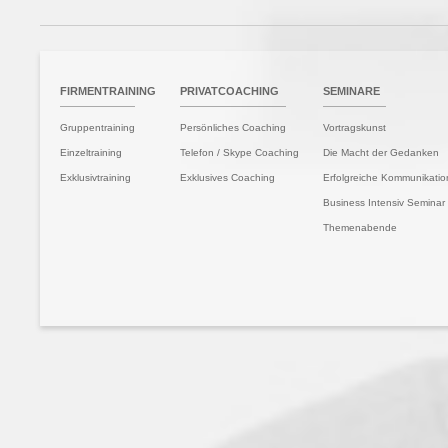
TSEITE
FIRMENTRAINING
PRIVATCOACHING
SEMINARE
Gruppentraining
Persönliches Coaching
Vortragskunst
Einzeltraining
Telefon / Skype Coaching
Die Macht der Gedanken
Exklusivtraining
Exklusives Coaching
Erfolgreiche Kommunikatio
Business Intensiv Seminar
Themenabende