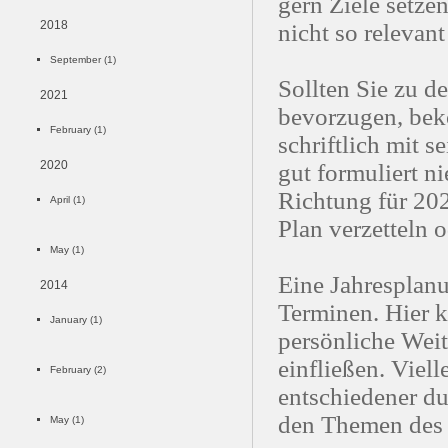
gern Ziele setze
2018
nicht so relevant
September (1)
Sollten Sie zu d
2021
bevorzugen, bek
February (1)
schriftlich mit 
2020
gut formuliert n
Richtung für 202
April (1)
Plan verzetteln 
May (1)
Eine Jahresplanu
2014
Terminen. Hier 
January (1)
persönliche Wei
einfließen. Viell
February (2)
entschiedener du
den Themen des 
May (1)