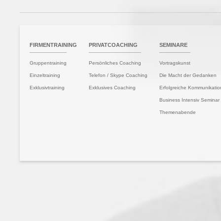
TSEITE
FIRMENTRAINING
PRIVATCOACHING
SEMINARE
Gruppentraining
Persönliches Coaching
Vortragskunst
Einzeltraining
Telefon / Skype Coaching
Die Macht der Gedanken
Exklusivtraining
Exklusives Coaching
Erfolgreiche Kommunikatio
Business Intensiv Seminar
Themenabende