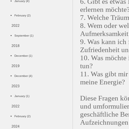
6. Gibt es etwas
January (4)
erlernen möchte
7. Welche Träume
February (2)
8. Wem oder we
2022
Aufmerksamkeit
September (1)
9. Was kann ich 
2018
Zufriedenheit u
10. Was möchte 
December (1)
tun?
2019
11. Was gibt mir
December (4)
meine Energie?
2023
Diese Fragen kö
January (1)
und umformulier
2022
geschäftliche Be
February (2)
Aufzeichnungen 
2024